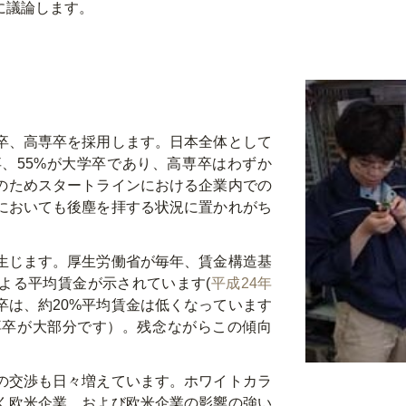
に議論します。
卒、高専卒を採用します。日本全体として
卒、55%が大学卒であり、高専卒はわずか
このためスタートラインにおける企業内での
においても後塵を拝する状況に置かれがち
生じます。厚生労働省が毎年、賃金構造基
よる平均賃金が示されています(
平成24年
卒は、約20%平均賃金は低くなっています
専卒が大部分です）。残念ながらこの傾向
の交渉も日々増えています。ホワイトカラ
く欧米企業、および欧米企業の影響の強い