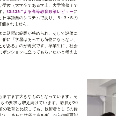
が学位（大学卒である学士、大学院修了で
す。
OECDによる高等教育政策レビュー
に
は日本独自のシステムであり、６･３･５の
評価されません。
めに活躍の範囲が狭められ、そして評価に
。俗に「学歴はあっても荷物にならない」
とがある」のが現実です。卒業生に、社会
なポジションに立ってもらいたいと考えま
もますます大きなものとなっています。そ
らの要求も増え続けています。教員が20
年前の教育と比較しても、技術者としての倫
含む）、さらには省エネルギーから持続可能