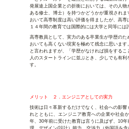
発展途上国企業との折衝においては、その人物
ある修士、博士）を持つかどうかが重視されま
おいて高専制度は高い評価を得ましたが、高専
１４年間の教育では国際的には大学と同等には
高専教員として、実力のある卒業生が学歴のた
おいても高くない現実を極めて残念に思います
と言われますが、「学歴がなければ損をするこ
人のスタートラインに並ぶとき、少しでも有利
す。
メリット ２．エンジニアとしての実力
技術は日々革新するだけでなく、社会への影響
れとともに、エンジニア教育への企業や社会か
年、30年前に受けた教育は言うに及ばず、10
理、デザイン(設計）能力、交渉力（外国語を